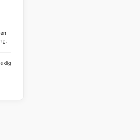
den
ng.
pe dig