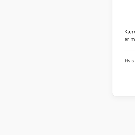
Kære
er m
Hvis 