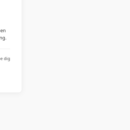
den
ng.
pe dig