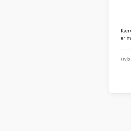
Kære
er m
Hvis 