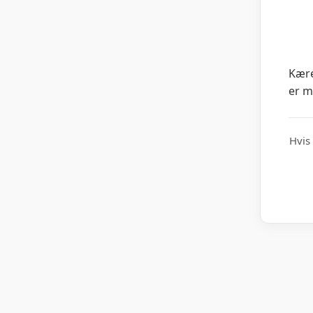
Kære
er m
Hvis 