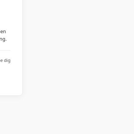
den
ng.
pe dig